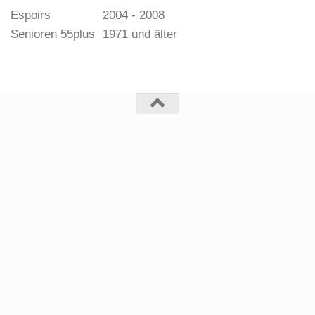
Espoirs
2004 - 2008
Senioren 55plus
1971 und älter
Deutscher Pétanque Verband e. V. © 2026. Alle Rechte
vorbehalten.
Powered by
- Entworfen mit dem
Zu Hueman Pro wechseln