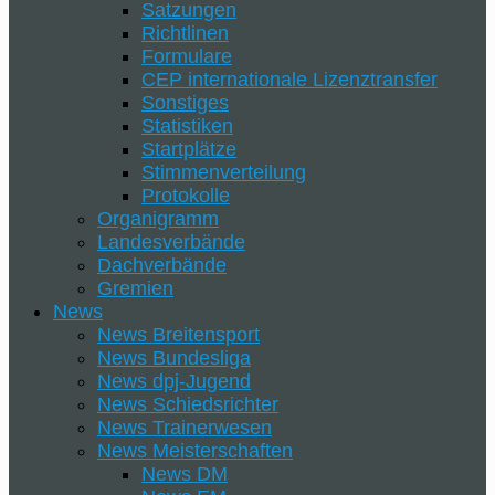
Satzungen
Richtlinen
Formulare
CEP internationale Lizenztransfer
Sonstiges
Statistiken
Startplätze
Stimmenverteilung
Protokolle
Organigramm
Landesverbände
Dachverbände
Gremien
News
News Breitensport
News Bundesliga
News dpj-Jugend
News Schiedsrichter
News Trainerwesen
News Meisterschaften
News DM