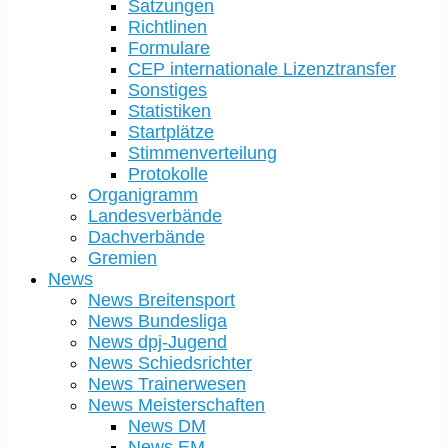
Satzungen
Richtlinen
Formulare
CEP internationale Lizenztransfer
Sonstiges
Statistiken
Startplätze
Stimmenverteilung
Protokolle
Organigramm
Landesverbände
Dachverbände
Gremien
News
News Breitensport
News Bundesliga
News dpj-Jugend
News Schiedsrichter
News Trainerwesen
News Meisterschaften
News DM
News EM