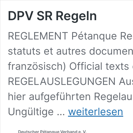
DPV SR Regeln
REGLEMENT Pétanque Reg
statuts et autres document
französisch) Official texts
REGELAUSLEGUNGEN Aus g
hier aufgeführten Regelau
DPV
Ungültige …
weiterlesen
SR
Regeln
Deutscher Pétanque Verband e. V.