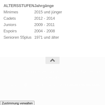
ALTERSSTUFEN
Jahrgänge
Minimes
2015 und jünger
Cadets
2012 - 2014
Juniors
2009 - 2011
Espoirs
2004 - 2008
Senioren 55plus
1971 und älter
Deutscher Pétanque Verband e. V. © 2026. Alle Rechte
vorbehalten.
Powered by
- Entworfen mit dem
Zu Hueman Pro wechseln
Zustimmung verwalten