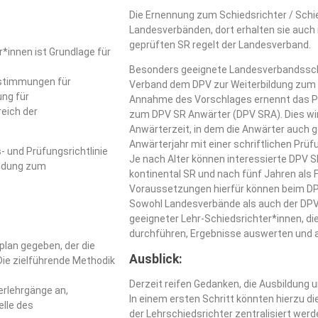
Die Ernennung zum Schiedsrichter / Schie
Landesverbänden, dort erhalten sie auch i
geprüften SR regelt der Landesverband.
*innen ist Grundlage für
Besonders geeignete Landesverbandssch
estimmungen für
Verband dem DPV zur Weiterbildung zum 
ung für
Annahme des Vorschlages ernennt das P
reich der
zum DPV SR Anwärter (DPV SRA). Dies wir
Anwärterzeit, in dem die Anwärter auch 
Anwärterjahr mit einer schriftlichen Prüf
- und Prüfungsrichtlinie
Je nach Alter können interessierte DPV S
ildung zum
kontinental SR und nach fünf Jahren als F
Voraussetzungen hierfür können beim DP
Sowohl Landesverbände als auch der DPV
geeigneter Lehr-Schiedsrichter*innen, di
durchführen, Ergebnisse auswerten und a
lan gegeben, der die
Ausblick:
 Die zielführende Methodik
Derzeit reifen Gedanken, die Ausbildung 
erlehrgänge an,
In einem ersten Schritt könnten hierzu d
elle des
der Lehrschiedsrichter zentralisiert werd