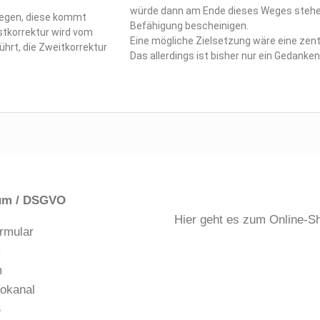
würde dann am Ende dieses Weges stehen
ulegen, diese kommt
Befähigung bescheinigen.
stkorrektur wird vom
Eine mögliche Zielsetzung wäre eine zentr
hrt, die Zweitkorrektur
Das allerdings ist bisher nur ein Gedanke
um / DSGVO
Hier geht es zum Online-S
rmular
k
m
okanal
S