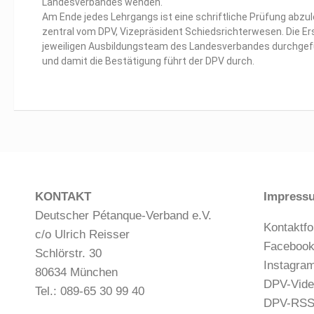
Landesverbandes wenden.
Am Ende jedes Lehrgangs ist eine schriftliche Prüfung abz
zentral vom DPV, Vizepräsident Schiedsrichterwesen. Die Er
jeweiligen Ausbildungsteam des Landesverbandes durchgefü
und damit die Bestätigung führt der DPV durch.
KONTAKT
Impress
Deutscher Pétanque-Verband e.V.
Kontaktfo
c/o Ulrich Reisser
Faceboo
Schlörstr. 30
Instagra
80634 München
DPV-Vide
Tel.: 089-65 30 99 40
DPV-RS