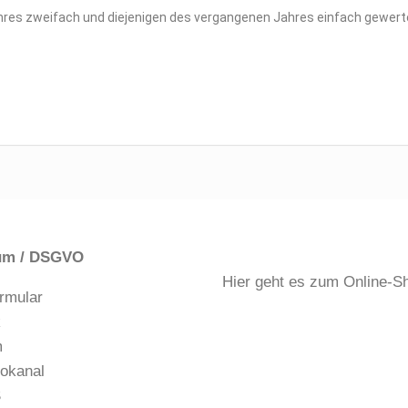
res zweifach und diejenigen des vergangenen Jahres einfach gewert
um / DSGVO
Hier geht es zum Online-S
rmular
k
m
okanal
S