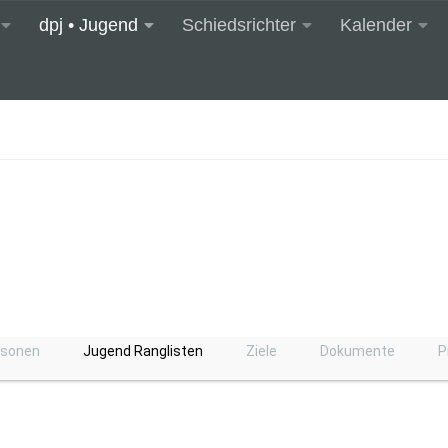
dpj • Jugend
Schiedsrichter
Kalender
rsonen
Jugend Ranglisten
Ziele
Dokumente
P