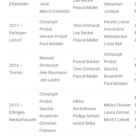
Lea Becker
Ettenheim
Jecle
Sebastian
Pascal Müller
Marco Kowalski
Junique
Christoph
Kerstin Lisner
2017 –
Timo Ehrhardt
Probst
Ann-Katrin
Ratingen-
Lea Becker
Vincent Probst
Weissbäcker
Lintorf
Pascal Müller
Paul Möslein
Luzia Beil
Christoph
Manuel
Pascal Bäcker
Probst
2016 –
Strokosch
Timo Ehrhardt
Sascha
Tromm
Alex Baumann
Pascal Müller
Rosentritt
Jan Laube
Paul Möslein
Christoph
Probst
Viktor
2015 –
Niklas Flocken
Sascha
Bockelmann
Edingen-
Laura Zenzen
Rosentritt
Philipp Schatz
Neckarhausen
Moritz Leibelt
Christian
André Skiba
Faimann