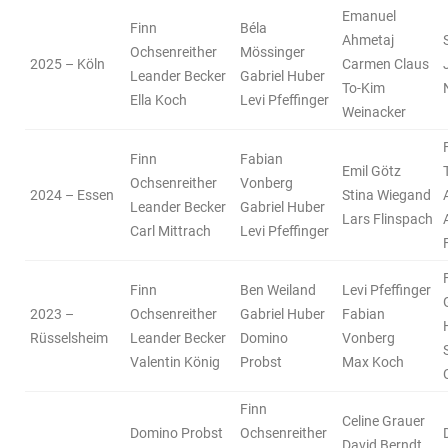
Emanuel
Finn
Béla
Ahmetaj
Ochsenreither
Mössinger
2025 – Köln
Carmen Claus
Leander Becker
Gabriel Huber
To-Kim
Ella Koch
Levi Pfeffinger
Weinacker
Finn
Fabian
Emil Götz
Ochsenreither
Vonberg
2024 – Essen
Stina Wiegand
Leander Becker
Gabriel Huber
Lars Flinspach
Carl Mittrach
Levi Pfeffinger
Finn
Ben Weiland
Levi Pfeffinger
2023 –
Ochsenreither
Gabriel Huber
Fabian
Rüsselsheim
Leander Becker
Domino
Vonberg
Valentin König
Probst
Max Koch
Finn
Celine Grauer
Domino Probst
Ochsenreither
David Berndt