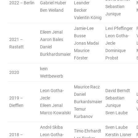
2022 – Berlin
Gabriel Huber
Leander
Sebastian
Ben Weiland
Becker
Junique
Valentin König
Jamie-Lee
Levi Pfeffinger
Eileen Jenal
Busse
Leon Gotha-
2021 –
Aaron Bales
Jonas Madai
Jecle
Rastatt
Daniel
Maurice
Dominique
Burkhardsmaier
Förster
Probst
kein
2020
Wettbewerb
Maurice Racz
Leon Gotha-
David Berndt
Daniel
2019 –
Jecle
Sebastian
Burkardsmaier
Diefflen
Eileen Jenal
Junique
Temur
Marco Kowalski
Sven Laube
Kurbanov
André Skiba
Sven Laube
Timo Ehrhardt
2018 –
Leon Gotha-
Kerstin Lisner