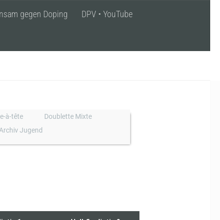
nsam gegen Doping
DPV • YouTube
e-à-tête
Doublette Mixte
Archiv Jugend