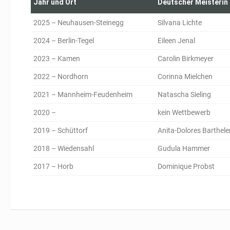
Jahr und Ort
Deutscher Meisterin
2025 – Neuhausen-Steinegg
Silvana Lichte
2024 – Berlin-Tegel
Eileen Jenal
2023 – Kamen
Carolin Birkmeyer
2022 – Nordhorn
Corinna Mielchen
2021 – Mannheim-Feudenheim
Natascha Sieling
2020 –
kein Wettbewerb
2019 – Schüttorf
Anita-Dolores Barthel
2018 – Wiedensahl
Gudula Hammer
2017 – Horb
Dominique Probst