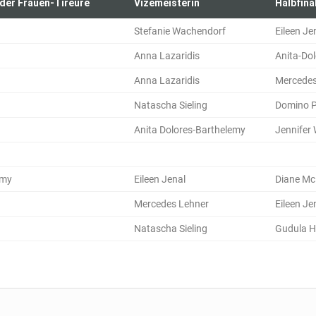
 der Frauen-Tireure
Vizemeisterin
Halbfinal
Stefanie Wachendorf
Eileen Je
Anna Lazaridis
Anita-Do
Anna Lazaridis
Mercedes
Natascha Sieling
Domino P
Anita Dolores-Barthelemy
Jennifer
emy
Eileen Jenal
Diane Mc
Mercedes Lehner
Eileen Je
Natascha Sieling
Gudula 