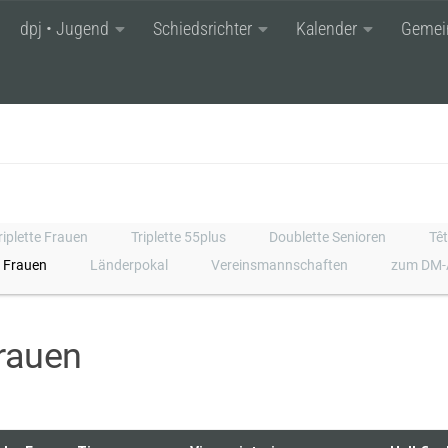
dpj • Jugend
Schiedsrichter
Kalender
Gemei
riplette Frauen
Triplette 55plus
Doublette Senioren
Têt
r Frauen
Länderpokal
Vereinsmannschaften
zum DM-
Frauen