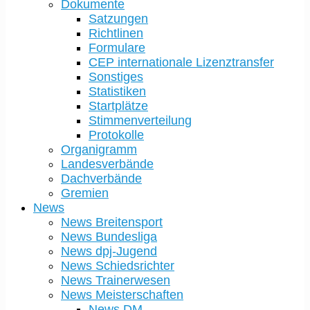
Dokumente
Satzungen
Richtlinen
Formulare
CEP internationale Lizenztransfer
Sonstiges
Statistiken
Startplätze
Stimmenverteilung
Protokolle
Organigramm
Landesverbände
Dachverbände
Gremien
News
News Breitensport
News Bundesliga
News dpj-Jugend
News Schiedsrichter
News Trainerwesen
News Meisterschaften
News DM