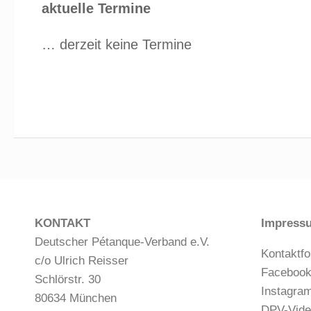
aktuelle Termine
… derzeit keine Termine
KONTAKT
Impress
Deutscher Pétanque-Verband e.V.
Kontaktfo
c/o Ulrich Reisser
Faceboo
Schlörstr. 30
Instagra
80634 München
DPV-Vide