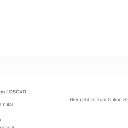
um / DSGVO
Hier geht es zum Online-S
rmular
k
m
okanal