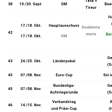
Tete +
38
19./20. Sept.
DM
Bee
Tireur
H
17./18. Okt.
Hauptausschuss
Doublette
42
mixte
Ber
17./18. Okt.
DM
Ge
43
24./25. Okt.
Länderpokal
(S
45
07./08. Nov.
Euro-Cup
Sin l
Bundesliga-
Ge
45
07./08. Nov.
Aufstiegsrunde
(S
Verbandstag
46
14./15. Nov.
und Präsi-Cup
(