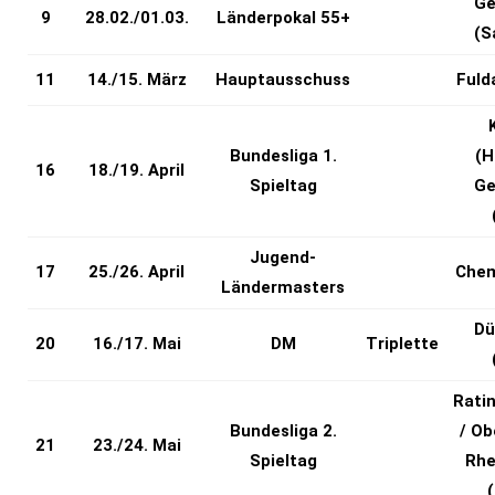
Ge
9
28.02./01.03.
Länderpokal 55+
(S
11
14./15. März
Hauptausschuss
Fuld
Bundesliga 1.
(H
16
18./19. April
Spieltag
Ge
Jugend-
17
25./26. April
Chem
Ländermasters
Dü
20
16./17. Mai
DM
Triplette
Rati
Bundesliga 2.
/ Ob
21
23./24. Mai
Spieltag
Rhe