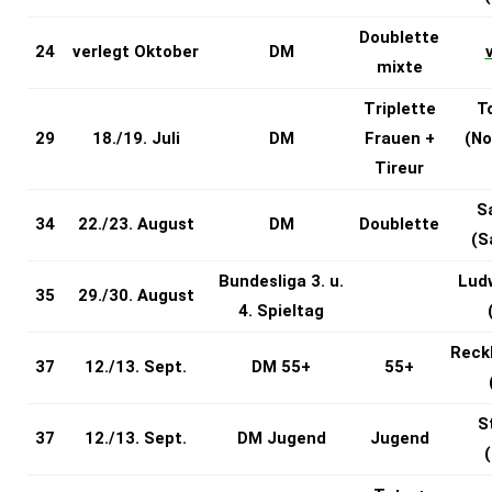
Doublette
24
verlegt Oktober
DM
mixte
Triplette
T
29
18./19. Juli
DM
Frauen +
(No
Tireur
S
34
22./23. August
DM
Doublette
(S
Bundesliga 3. u.
Lud
35
29./30. August
4. Spieltag
Reck
37
12./13. Sept.
DM 55+
55+
S
37
12./13. Sept.
DM Jugend
Jugend