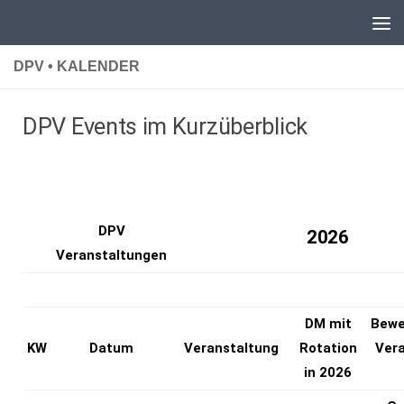
Unter dem Inhalt
DPV • KALENDER
DPV Events im Kurzüberblick
DPV
2026
Veranstaltungen
DM mit
Bewe
KW
Datum
Veranstaltung
Rotation
Vera
in 2026