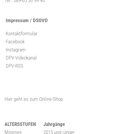
Tel.: 089-65 30 99 40
n
n
d
-
A
N
Impressum / DSGVO
n
a
Kontaktformular
s
v
Facebook
i
i
Instagram
c
g
DPV-Videokanal
h
a
DPV-RSS
t
t
e
i
n
o
,
n
Hier geht es zum Online-Shop
N
a
v
i
ALTERSSTUFEN
Jahrgänge
g
Minimes
2015 und jünger