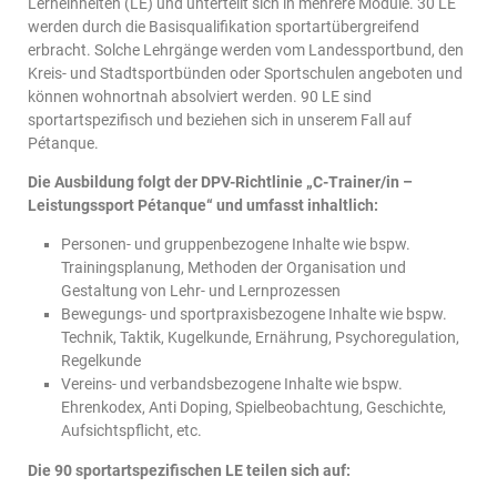
Lerneinheiten (LE) und unterteilt sich in mehrere Module. 30 LE
werden durch die Basisqualifikation sportartübergreifend
erbracht. Solche Lehrgänge werden vom Landessportbund, den
Kreis- und Stadtsportbünden oder Sportschulen angeboten und
können wohnortnah absolviert werden. 90 LE sind
sportartspezifisch und beziehen sich in unserem Fall auf
Pétanque.
Die Ausbildung folgt der DPV-Richtlinie „C-Trainer/in –
Leistungssport Pétanque“ und umfasst inhaltlich:
Personen- und gruppenbezogene Inhalte wie bspw.
Trainingsplanung, Methoden der Organisation und
Gestaltung von Lehr- und Lernprozessen
Bewegungs- und sportpraxisbezogene Inhalte wie bspw.
Technik, Taktik, Kugelkunde, Ernährung, Psychoregulation,
Regelkunde
Vereins- und verbandsbezogene Inhalte wie bspw.
Ehrenkodex, Anti Doping, Spielbeobachtung, Geschichte,
Aufsichtspflicht, etc.
Die 90 sportartspezifischen LE teilen sich auf: