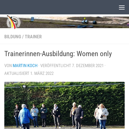
Unter dem Inhalt
BILDUNG
/
TRAINER
Trainerinnen-Ausbildung: Women only
VON
MARTIN KOCH
· VERÖFFENTLICHT
7. DEZEMBER 2021
·
AKTUALISIERT
1. MÄRZ 2022