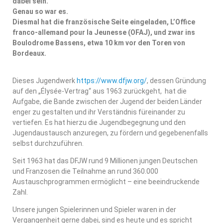
dabei sein.“
Genau so war es.
Diesmal hat die französische Seite eingeladen, L’Office
franco-allemand pour la Jeunesse (OFAJ), und zwar ins
Boulodrome Bassens, etwa 10 km vor den Toren von
Bordeaux.
Dieses Jugendwerk
https://www.dfjw.org/
, dessen Gründung
auf den „Élysée-Vertrag“ aus 1963 zurückgeht, hat die
Aufgabe, die Bande zwischen der Jugend der beiden Länder
enger zu gestalten und ihr Verständnis füreinander zu
vertiefen. Es hat hierzu die Jugendbegegnung und den
Jugendaustausch anzuregen, zu fördern und gegebenenfalls
selbst durchzuführen.
Seit 1963 hat das DFJW rund 9 Millionen jungen Deutschen
und Franzosen die Teilnahme an rund 360.000
Austauschprogrammen ermöglicht – eine beeindruckende
Zahl.
Unsere jungen Spielerinnen und Spieler waren in der
Vergangenheit gerne dabei, sind es heute und es spricht