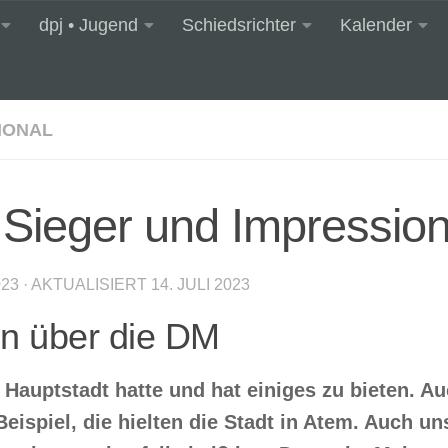
dpj • Jugend
Schiedsrichter
Kalender
IONAL
 Sieger und Impressio
023
· AKTUALISIERT
14. JULI 2023
en über die DM
e Hauptstadt hatte und hat einiges zu bieten. Au
spiel, die hielten die Stadt in Atem. Auch un