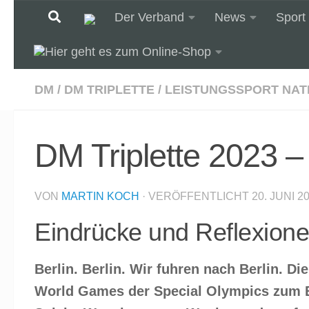
Der Verband
News
Sport
Unter dem Inhalt
DM
/
DM TRIPLETTE
/
LEISTUNGSSPORT NAT
DM Triplette 2023 –
VON
MARTIN KOCH
· VERÖFFENTLICHT
20. JUNI 2
Eindrücke und Reflexion
Berlin. Berlin. Wir fuhren nach Berlin. Di
World Games der Special Olympics zum Bei