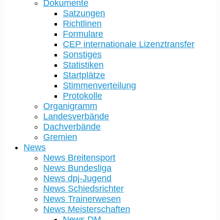
Dokumente
Satzungen
Richtlinen
Formulare
CEP internationale Lizenztransfer
Sonstiges
Statistiken
Startplätze
Stimmenverteilung
Protokolle
Organigramm
Landesverbände
Dachverbände
Gremien
News
News Breitensport
News Bundesliga
News dpj-Jugend
News Schiedsrichter
News Trainerwesen
News Meisterschaften
News DM