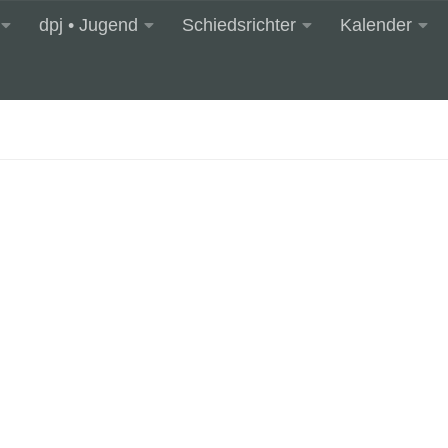
dpj • Jugend
Schiedsrichter
Kalender
gesagt!
legemeinde, liebe BerlinerInnen! Wie heute bereits mitget
ers betroffen. Wir wurden heute Vormittag davon in Kenn