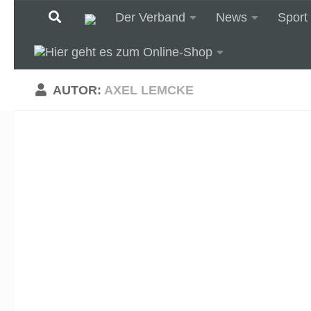
Der Verband
News
Sport
Unter dem Inhalt
AUTOR:
AXEL LEMCKE
DM Doublette Mixte in Berlin ist ab
Liebe Spielerinnen und Spieler, liebe deutsche Bou
Hauptstadt vom Befall des Eichenprozessionsspinn