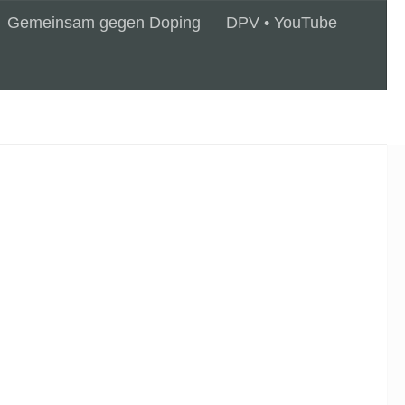
Gemeinsam gegen Doping
DPV • YouTube
eilt, sind zahlreiche Sportstätten in der
tnis gesetzt....