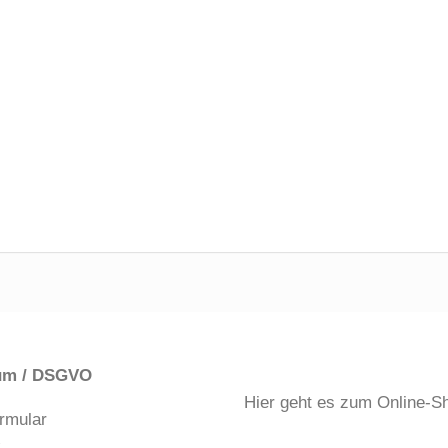
um / DSGVO
Hier geht es zum Online-S
rmular
k