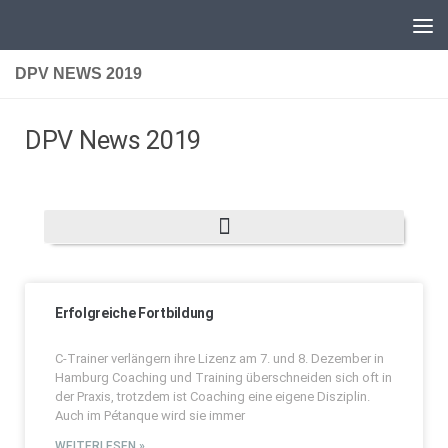
Unter dem Inhalt
DPV NEWS 2019
DPV News 2019
Erfolgreiche Fortbildung
C-Trainer verlängern ihre Lizenz am 7. und 8. Dezember in
Hamburg Coaching und Training überschneiden sich oft in
der Praxis, trotzdem ist Coaching eine eigene Disziplin.
Auch im Pétanque wird sie immer
WEITERLESEN »