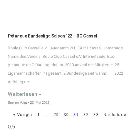
Pétanque Bundesliga Saison `22 – BC Cassel
Boule Club Cassel e.V. Auedamm 20B 34121 Kassel Homepage
Name des Vereins: Boule Club Cassel e.V. Internetseite: Bcc-
petanque.de Gründungsdatum: 2010 Anzahl der Mitglieder: 25
Ligamannschaften insgesamt: 2 Bundesliga seit wann: 2022
Aufstieg der
Weiterlesen »
Soeren Voigt
23. Mai 2022
« Voriger
1
…
29
30
31
32
33
Nächster »