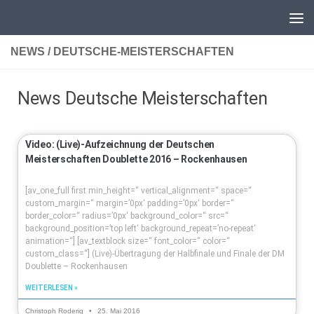
Unter dem Inhalt
NEWS / DEUTSCHE-MEISTERSCHAFTEN
News Deutsche Meisterschaften
Video: (Live)-Aufzeichnung der Deutschen
Meisterschaften Doublette 2016 – Rockenhausen
[av_one_full first min_height=“ vertical_alignment=“ space=“
custom_margin=“ margin=’0px‘ padding=’0px‘ border=“
border_color=“ radius=’0px‘ background_color=“ src=“
background_position=’top left‘ background_repeat=’no-repeat‘
animation=“] [av_textblock size=“ font_color=“ color=“
custom_class=“] (Live)-Übertragung der Halbfinale und Finale der DM
Doublette – Rockenhausen
WEITERLESEN »
Christoph Roderig
25. Mai 2016