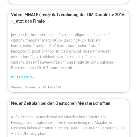
Video: FINALE (Live)-Aufzeichnung der DM Doublette 2016
– jetzt das Finale
[av_one_full first min_height=“ vertical_alignment=“ space=“
custom_margin=“ margin=’0px‘ padding=’0px‘ border=“
border_color=“ radius=’0px‘ background_color=“ src=“
background_position=’top left‘ background_repeat=’no-repeat‘
animation=“] [av_textblock size=“ font_color=“ color=“
custom_class=“] (Live)-Aufzeichnung Finale der DM Doublette –
Rockenhausen 2016 Zusammen mit
WEITERLESEN »
Christoph Roderig
26. Mai 2016
Neuer Zeitplan bei den Deutschen Meisterschaften
Auf vielfachen Wunsch wird die Einschreibung bereits am
Freitagabend möglich sein. Die Einschreibung mit Abgabe der
Lizenzen haben wir nun für Freitag 18.00 – 20.00 Uhr, Samstag 9.00
– 9.30 Uhr eingeplant.