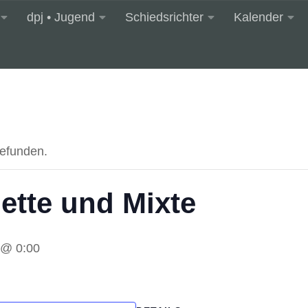
dpj • Jugend
Schiedsrichter
Kalender
gefunden.
ette und Mixte
 @ 0:00