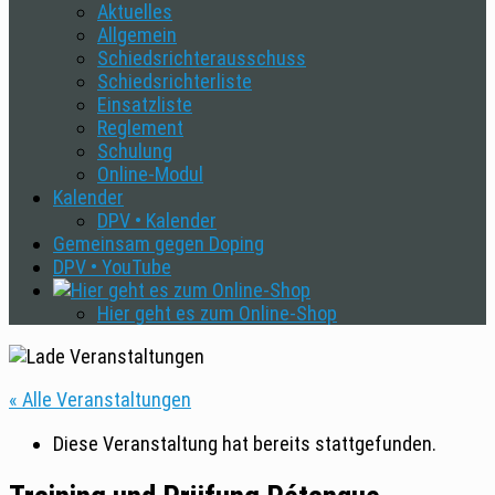
Aktuelles
Allgemein
Schiedsrichterausschuss
Schiedsrichterliste
Einsatzliste
Reglement
Schulung
Online-Modul
Kalender
DPV • Kalender
Gemeinsam gegen Doping
DPV • YouTube
Hier geht es zum Online-Shop
« Alle Veranstaltungen
Diese Veranstaltung hat bereits stattgefunden.