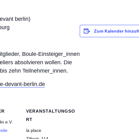
evant berlin)
nburg
Zum Kalender hinzu
tglieder, Boule-Einsteiger_innen
eliers absolvieren wollen. Die
t bis zehn Teilnehmer_innen.
e-devant-berlin.de
ER
VERANSTALTUNGSO
RT
in e.V.
site
la place
Zillestr. 114