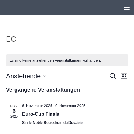
Unter dem Inhalt
EC
Es sind keine anstehenden Veranstaltungen vorhanden.
Anstehende
V
V
Suche
Liste
e
e
Datum
Vergangene Veranstaltungen
r
r
wählen.
a
a
6. November 2025
-
9. November 2025
NOV.
n
n
6
Euro-Cup Finale
s
s
2025
Sin-le-Noble Boulodrom du Douaisis
t
t
a
a