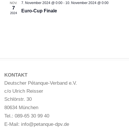
7. November 2024 @ 0:00
-
10. November 2024 @ 0:00
NOV.
l
l
7
Euro-Cup Finale
t
t
2024
u
u
n
n
g
g
e
A
n
n
S
s
u
i
KONTAKT
c
c
Deutscher Pétanque-Verband e.V.
h
h
c/o Ulrich Reisser
e
t
u
e
Schlörstr. 30
n
n
80634 München
d
-
Tel.: 089-65 30 99 40
A
N
E-Mail:
info@petanque-dpv.de