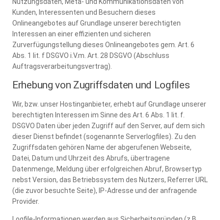
Nutzungsdaten, Meta- und Kommunikationsdaten von
Kunden, Interessenten und Besuchern dieses
Onlineangebotes auf Grundlage unserer berechtigten
Interessen an einer effizienten und sicheren
Zurverfügungstellung dieses Onlineangebotes gem. Art. 6
Abs. 1 lit. f DSGVO i.V.m. Art. 28 DSGVO (Abschluss
Auftragsverarbeitungsvertrag).
Erhebung von Zugriffsdaten und Logfiles
Wir, bzw. unser Hostinganbieter, erhebt auf Grundlage unserer
berechtigten Interessen im Sinne des Art. 6 Abs. 1 lit. f.
DSGVO Daten über jeden Zugriff auf den Server, auf dem sich
dieser Dienst befindet (sogenannte Serverlogfiles). Zu den
Zugriffsdaten gehören Name der abgerufenen Webseite,
Datei, Datum und Uhrzeit des Abrufs, übertragene
Datenmenge, Meldung über erfolgreichen Abruf, Browsertyp
nebst Version, das Betriebssystem des Nutzers, Referrer URL
(die zuvor besuchte Seite), IP-Adresse und der anfragende
Provider.
Logfile-Informationen werden aus Sicherheitsgründen (z.B.