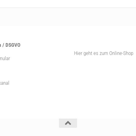
 / DSGVO
Hier geht es zum Online-Shop
mular
kanal
halten.