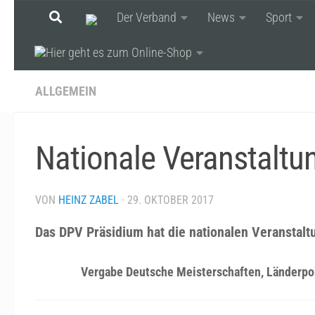
Der Verband
News
Sport
Unter dem Inhalt
ALLGEMEIN
Nationale Veranstaltu
VON
HEINZ ZABEL
·
29. OKTOBER 2017
Das DPV Präsidium hat die nationalen Veranstal
Vergabe Deutsche Meisterschaften, Länderpo