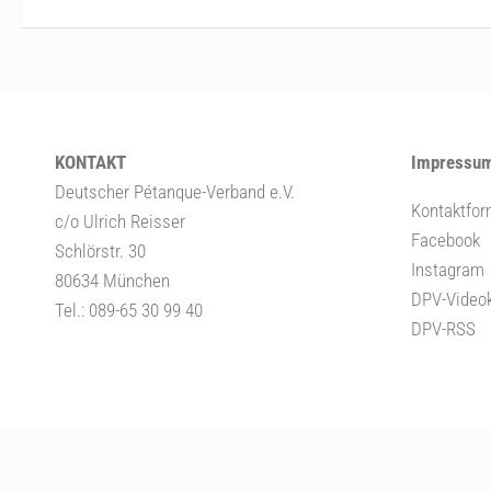
KONTAKT
Impressum
Deutscher Pétanque-Verband e.V.
Kontaktfor
c/o Ulrich Reisser
Facebook
Schlörstr. 30
Instagram
80634 München
DPV-Video
Tel.: 089-65 30 99 40
DPV-RSS
Deutscher Pétanque Verband e. V. © 2026. Alle Rechte vorbe