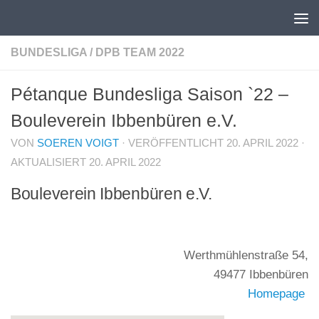
Unter dem Inhalt
BUNDESLIGA
/
DPB TEAM 2022
Pétanque Bundesliga Saison `22 –
Bouleverein Ibbenbüren e.V.
VON
SOEREN VOIGT
· VERÖFFENTLICHT
20. APRIL 2022
·
AKTUALISIERT
20. APRIL 2022
Bouleverein Ibbenbüren e.V.
Werthmühlenstraße 54,
49477 Ibbenbüren
Homepage