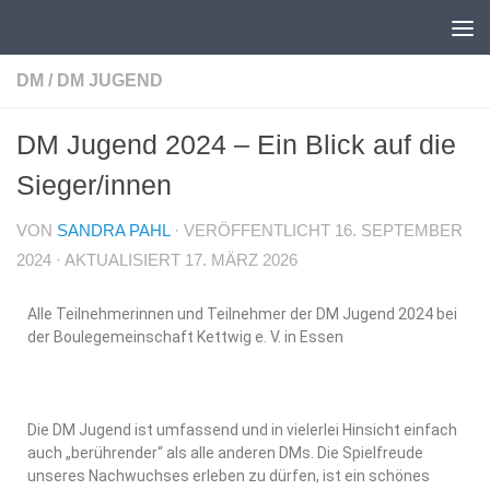
Unter dem Inhalt
DM
/
DM JUGEND
DM Jugend 2024 – Ein Blick auf die
Sieger/innen
VON
SANDRA PAHL
· VERÖFFENTLICHT
16. SEPTEMBER
2024
· AKTUALISIERT
17. MÄRZ 2026
Alle Teilnehmerinnen und Teilnehmer der DM Jugend 2024 bei
der Boulegemeinschaft Kettwig e. V. in Essen
Die DM Jugend ist umfassend und in vielerlei Hinsicht einfach
auch „berührender“ als alle anderen DMs. Die Spielfreude
unseres Nachwuchses erleben zu dürfen, ist ein schönes