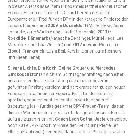
in dieser Altersklasse: dem Europameistertitel der deutschen
Espoirs-Frauen im Triplette. Das ist bereits der vierte
Europameister-Titel für den DPV in der Kategorie Triplette der
Espoirs Frauen nach
2009 in Düsseldorf
(Muriel Hess, Anna
Lazaridis, Julia Würthle und Judith Berganski),
2011 in
Roskilde, Dänemark
(Natascha Denzinger, Muriel Hess, Lea
Mitschker und Julia Würthle) und
2017 in Saint Pierre Lès
Elbeuf, Frankreich
(Luzia Beil, Kerstin Lisner, Julia Reimers
und Eileen Jenal).
Silvana Lichte, Ella Koch, Celine Grauer
und
Mercedes
Strokosch
krönten sich am Sonntagnachmittag nach einer
herausragenden Teamleistung und einem souverän
geführten Finaltag verdient und hart erarbeitet zu den neuen
Europameisterinnen der Espoirs. Ein Titel, der nicht nur
sportlich, sondern auch menschlich von besonderer
Bedeutung ist – für das gesamte DPV-Frauen-Team, das an
diesem Wochenende stets als starke, geschlossene Einheit
auftrat. Zusammen mit
Coach Leon Gotha-Jecle
, der selbst
noch 2019 DPV-Espoir im Finale der EM in Saint Pierre Lès
Elbeuf (Frankreich) gegen Finnland auf dem Platz gestanden