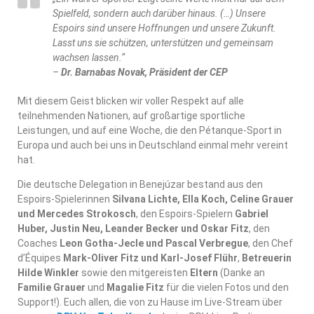
Spielfeld, sondern auch darüber hinaus. (…) Unsere
Espoirs sind unsere Hoffnungen und unsere Zukunft.
Lasst uns sie schützen, unterstützen und gemeinsam
wachsen lassen.“
–
Dr. Barnabas Novak, Präsident der CEP
Mit diesem Geist blicken wir voller Respekt auf alle
teilnehmenden Nationen, auf großartige sportliche
Leistungen, und auf eine Woche, die den Pétanque-Sport in
Europa und auch bei uns in Deutschland einmal mehr vereint
hat.
Die deutsche Delegation in Benejúzar bestand aus den
Espoirs-Spielerinnen
Silvana Lichte, Ella Koch, Celine Grauer
und Mercedes Strokosch
, den Espoirs-Spielern
Gabriel
Huber, Justin Neu, Leander Becker und Oskar Fitz
, den
Coaches
Leon Gotha-Jecle und Pascal Verbregue
, den Chef
d’Équipes
Mark-Oliver Fitz und Karl-Josef Flühr
,
Betreuerin
Hilde Winkler
sowie den mitgereisten
Eltern
(Danke an
Familie Grauer
und
Magalie Fitz
für die vielen Fotos und den
Support!). Euch allen, die von zu Hause im Live-Stream über