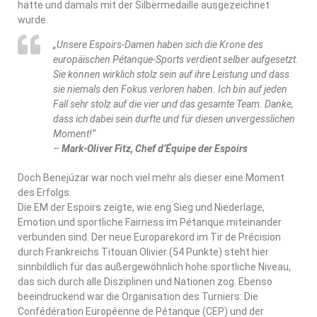
hatte und damals mit der Silbermedaille ausgezeichnet
wurde.
„Unsere Espoirs-Damen haben sich die Krone des
europäischen Pétanque-Sports verdient selber aufgesetzt.
Sie können wirklich stolz sein auf ihre Leistung und dass
sie niemals den Fokus verloren haben. Ich bin auf jeden
Fall sehr stolz auf die vier und das gesamte Team. Danke,
dass ich dabei sein durfte und für diesen unvergesslichen
Moment!“
–
Mark-Oliver Fitz, Chef d’Équipe der Espoirs
Doch Benejúzar war noch viel mehr als dieser eine Moment
des Erfolgs.
Die EM der Espoirs zeigte, wie eng Sieg und Niederlage,
Emotion und sportliche Fairness im Pétanque miteinander
verbunden sind. Der neue Europarekord im Tir de Précision
durch Frankreichs Titouan Olivier (54 Punkte) steht hier
sinnbildlich für das außergewöhnlich hohe sportliche Niveau,
das sich durch alle Disziplinen und Nationen zog. Ebenso
beeindruckend war die Organisation des Turniers: Die
Confédération Européenne de Pétanque (CEP) und der