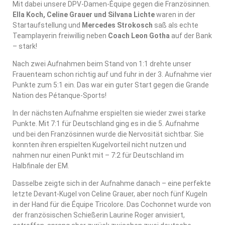
Mit dabei unsere DPV-Damen-Équipe gegen die Französinnen.
Ella Koch, Celine Grauer und Silvana Lichte
waren in der
Startaufstellung und
Mercedes Strokosch
saß als echte
Teamplayerin freiwillig neben
Coach Leon Gotha
auf der Bank
– stark!
Nach zwei Aufnahmen beim Stand von 1:1 drehte unser
Frauenteam schon richtig auf und fuhr in der 3. Aufnahme vier
Punkte zum 5:1 ein. Das war ein guter Start gegen die Grande
Nation des Pétanque-Sports!
In der nächsten Aufnahme erspielten sie wieder zwei starke
Punkte. Mit 7:1 für Deutschland ging es in die 5. Aufnahme
und bei den Französinnen wurde die Nervosität sichtbar. Sie
konnten ihren erspielten Kugelvorteil nicht nutzen und
nahmen nur einen Punkt mit – 7:2 für Deutschland im
Halbfinale der EM.
Dasselbe zeigte sich in der Aufnahme danach – eine perfekte
letzte Devant-Kugel von Celine Grauer, aber noch fünf Kugeln
in der Hand für die Équipe Tricolore. Das Cochonnet wurde von
der französischen Schießerin Laurine Roger anvisiert,