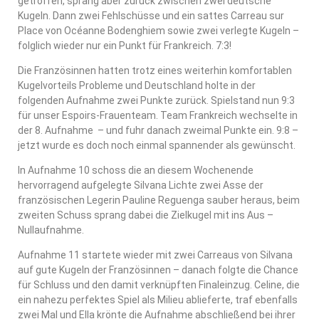
getroffen, sprang aber zurück zwischen zwei deutsche
Kugeln. Dann zwei Fehlschüsse und ein sattes Carreau sur
Place von Océanne Bodenghiem sowie zwei verlegte Kugeln –
folglich wieder nur ein Punkt für Frankreich. 7:3!
Die Französinnen hatten trotz eines weiterhin komfortablen
Kugelvorteils Probleme und Deutschland holte in der
folgenden Aufnahme zwei Punkte zurück. Spielstand nun 9:3
für unser Espoirs-Frauenteam. Team Frankreich wechselte in
der 8. Aufnahme – und fuhr danach zweimal Punkte ein. 9:8 –
jetzt wurde es doch noch einmal spannender als gewünscht.
In Aufnahme 10 schoss die an diesem Wochenende
hervorragend aufgelegte Silvana Lichte zwei Asse der
französischen Legerin Pauline Reguenga sauber heraus, beim
zweiten Schuss sprang dabei die Zielkugel mit ins Aus –
Nullaufnahme.
Aufnahme 11 startete wieder mit zwei Carreaus von Silvana
auf gute Kugeln der Französinnen – danach folgte die Chance
für Schluss und den damit verknüpften Finaleinzug. Celine, die
ein nahezu perfektes Spiel als Milieu ablieferte, traf ebenfalls
zwei Mal und Ella krönte die Aufnahme abschließend bei ihrer