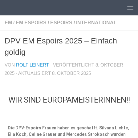
Unter dem Inhalt
EM
/
EM ESPOIRS
/
ESPOIRS
/
INTERNATIONAL
DPV EM Espoirs 2025 – Einfach
goldig
VON
ROLF LEINERT
· VERÖFFENTLICHT
8. OKTOBER
2025
· AKTUALISIERT
8. OKTOBER 2025
WIR SIND EUROPAMEISTERINNEN!!
Die DPV-Espoirs Frauen haben es geschafft. Silvana Lichte,
Ella Koch, Celine Grauer und Mercedes Strokosch wurden