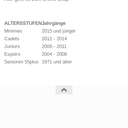
ALTERSSTUFEN
Jahrgänge
Minimes
2015 und jünger
Cadets
2012 - 2014
Juniors
2009 - 2011
Espoirs
2004 - 2008
Senioren 55plus
1971 und älter
Deutscher Pétanque Verband e. V. © 2026. Alle Rechte
vorbehalten.
Powered by
- Entworfen mit dem
Zu Hueman Pro wechseln