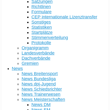
Satzungen
Richtlinen
Formulare
CEP internationale Lizenztransfer
Sonstiges
Statistiken
Startplätze
Stimmenverteilung
Protokolle
Organigramm
Landesverbände
Dachverbände
Gremien
News
News Breitensport
News Bundesliga
News dpj-Jugend
News Schiedsrichter
News Trainerwesen
News Meisterschaften
News DM
News EM