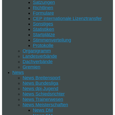
Satzungen
Richtlinen
Formulare
CEP internationale Lizenztransfer
Sonstiges
Statistiken
Startplätze
Stimmenverteilung
Protokolle
Organigramm
Landesverbände
Dachverbände
Gremien
News
News Breitensport
News Bundesliga
News dpj-Jugend
News Schiedsrichter
News Trainerwesen
News Meisterschaften
News DM