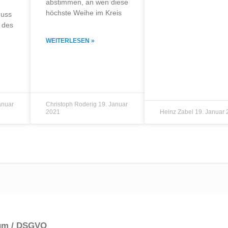
abstimmen, an wen diese
höchste Weihe im Kreis
huss
g des
WEITERLESEN »
,
anuar
Christoph Roderig
19. Januar
2021
Heinz Zabel
19. Januar
um / DSGVO