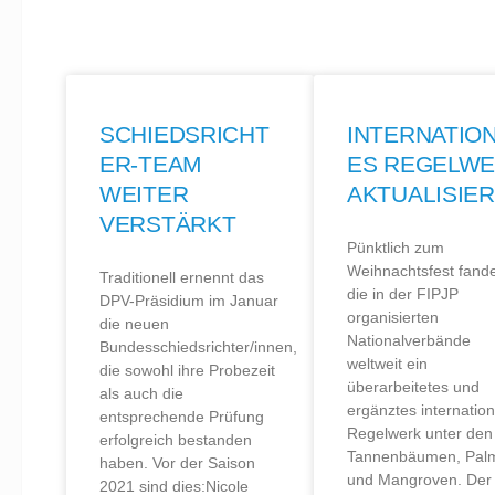
SCHIEDSRICHT
INTERNATIO
ER-TEAM
ES REGELW
WEITER
AKTUALISIE
VERSTÄRKT
Pünktlich zum
Weihnachtsfest fand
Traditionell ernennt das
die in der FIPJP
DPV-Präsidium im Januar
organisierten
die neuen
Nationalverbände
Bundesschiedsrichter/innen,
weltweit ein
die sowohl ihre Probezeit
überarbeitetes und
als auch die
ergänztes internatio
entsprechende Prüfung
Regelwerk unter den
erfolgreich bestanden
Tannenbäumen, Pal
haben. Vor der Saison
und Mangroven. Der
2021 sind dies:Nicole