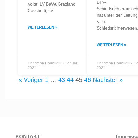
DPV-
Voigt, LV BaWüGraziano
Schiedsrichteraussc
Cecchetti, LV
hat unter der Leitun
Vize
WEITERLESEN »
Schiedsrichterwesen
WEITERLESEN »
Christoph Roderig
25. Januar
Christoph Roderig
22. J
2021
2021
« Voriger
1
…
43
44
45
46
Nächster »
KONTAKT
Impress