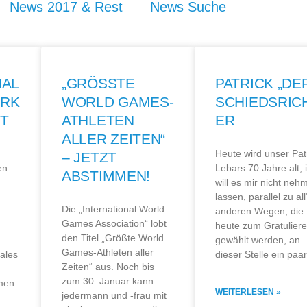
News 2017 & Rest
News Suche
NAL
„GRÖSSTE
PATRICK „DE
ERK
WORLD GAMES-
SCHIEDSRIC
RT
ATHLETEN
ER
ALLER ZEITEN“
Heute wird unser Pat
– JETZT
en
Lebars 70 Jahre alt, 
ABSTIMMEN!
will es mir nicht neh
lassen, parallel zu all
Die „International World
anderen Wegen, die
Games Association“ lobt
heute zum Gratulier
den Titel „Größte World
gewählt werden, an
Games-Athleten aller
nales
dieser Stelle ein paar
Zeiten“ aus. Noch bis
zum 30. Januar kann
men
WEITERLESEN »
jedermann und -frau mit