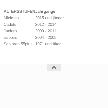
o
n
ALTERSSTUFEN
Jahrgänge
Minimes
2015 und jünger
Cadets
2012 - 2014
Juniors
2009 - 2011
Espoirs
2004 - 2008
Senioren 55plus
1971 und älter
Deutscher Pétanque Verband e. V. © 2026. Alle Rechte
vorbehalten.
Powered by
- Entworfen mit dem
Zu Hueman Pro wechseln