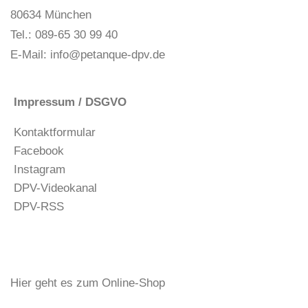
n
a
80634 München
s
v
Tel.: 089-65 30 99 40
i
i
E-Mail:
info@petanque-dpv.de
c
g
h
a
t
t
Impressum / DSGVO
e
i
Kontaktformular
n
o
Facebook
,
n
Instagram
N
DPV-Videokanal
a
DPV-RSS
v
i
g
a
t
Hier geht es zum Online-Shop
i