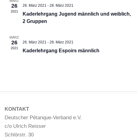
MÄRZ
26
l
l
26. März 2021
-
28. März 2021
2021
Kaderlehrgang Jugend männlich und weiblich,
t
t
2 Gruppen
u
u
n
n
MÄRZ
g
g
26
26. März 2021
-
28. März 2021
e
A
2021
Kaderlehrgang Espoirs männlich
n
n
S
s
u
i
c
c
h
h
e
t
u
e
KONTAKT
n
n
Deutscher Pétanque-Verband e.V.
d
-
c/o Ulrich Reisser
A
N
Schlörstr. 30