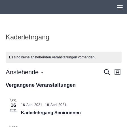
Unter dem Inhalt
Kaderlehrgang
Es sind keine anstehenden Veranstaltungen vorhanden.
Anstehende
V
V
Suche
Liste
e
e
Datum
Vergangene Veranstaltungen
r
r
wählen.
a
a
APR.
n
n
16
16. April 2021
-
18. April 2021
s
s
2021
Kaderlehrgang Seniorinnen
t
t
a
a