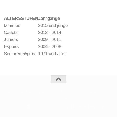
ALTERSSTUFEN
Jahrgänge
Minimes
2015 und jünger
Cadets
2012 - 2014
Juniors
2009 - 2011
Espoirs
2004 - 2008
Senioren 55plus
1971 und älter
Deutscher Pétanque Verband e. V. © 2026. Alle Rechte
vorbehalten.
Powered by
- Entworfen mit dem
Zu Hueman Pro wechseln