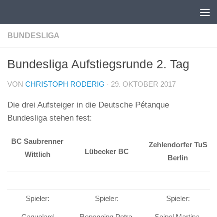
Unter dem Inhalt
BUNDESLIGA
Bundesliga Aufstiegsrunde 2. Tag
VON
CHRISTOPH RODERIG
·
29. OKTOBER 2017
Die drei Aufsteiger in die Deutsche Pétanque
Bundesliga stehen fest:
BC Saubrenner
Zehlendorfer TuS
Lübecker BC
Wittlich
Berlin
Spieler:
Spieler:
Spieler:
Caquelard
Repenning Petra,
Seipel Martina,