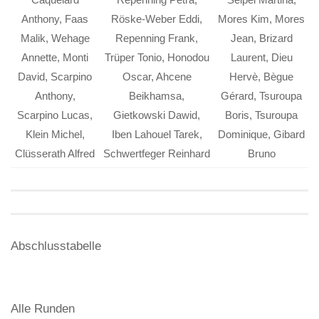
Anthony, Faas
Röske-Weber Eddi,
Mores Kim, Mores
Malik, Wehage
Repenning Frank,
Jean, Brizard
Annette, Monti
Trüper Tonio, Honodou
Laurent, Dieu
David, Scarpino
Oscar, Ahcene
Hervè, Bègue
Anthony,
Beikhamsa,
Gérard, Tsuroupa
Scarpino Lucas,
Gietkowski Dawid,
Boris, Tsuroupa
Klein Michel,
Iben Lahouel Tarek,
Dominique, Gibard
Clüsserath Alfred
Schwertfeger Reinhard
Bruno
Abschlusstabelle
Alle Runden