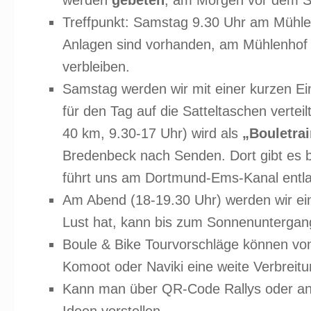
werden
gebeten
, am Morgen vor dem S
Treffpunkt: Samstag 9.30 Uhr am Mühlen
Anlagen sind vorhanden, am Mühlenhof 
verbleiben.
Samstag werden wir mit einer kurzen E
für den Tag auf die Satteltaschen verte
40 km, 9.30-17 Uhr) wird als
„Bouletra
Bredenbeck nach Senden. Dort gibt es be
führt uns am Dortmund-Ems-Kanal entla
Am Abend (18-19.30 Uhr) werden wir ei
Lust hat, kann bis zum Sonnenuntergang
Boule & Bike Tourvorschläge können von
Komoot oder Naviki eine weite Verbreitu
Kann man über QR-Code Rallys oder and