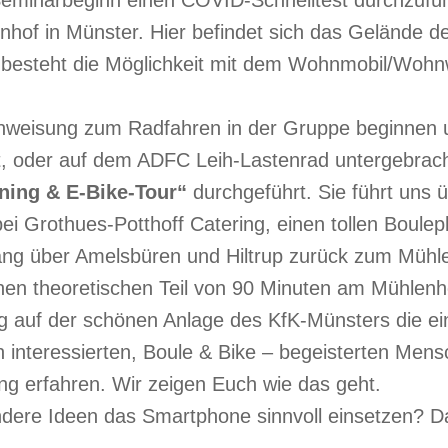
eminarbeginn einen COVID-Schnelltest durchzufü
hof in Münster. Hier befindet sich das Gelände d
besteht die Möglichkeit mit dem Wohnmobil/Wohn
inweisung zum Radfahren in der Gruppe beginnen u
ilt, oder auf dem ADFC Leih-Lastenrad untergebrach
ining & E-Bike-Tour“
durchgeführt. Sie führt uns
i Grothues-Potthoff Catering, einen tollen Boulep
ng über Amelsbüren und Hiltrup zurück zum Mühl
nen theoretischen Teil von 90 Minuten am Mühlenh
 auf der schönen Anlage des KfK-Münsters die ein-
 interessierten, Boule & Bike – begeisterten Mens
ng erfahren. Wir zeigen Euch wie das geht.
ere Ideen das Smartphone sinnvoll einsetzen? Daz