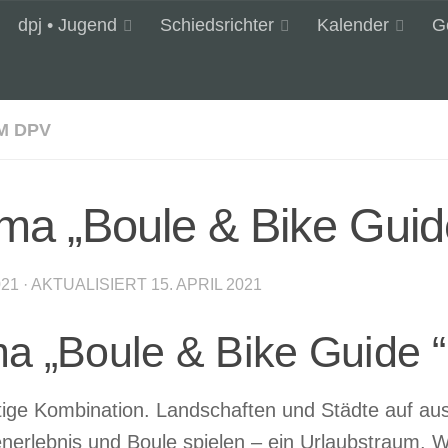
dpj • Jugend
Schiedsrichter
Kalender
G
M DPV
a „Boule & Bike Guid
021
· AKTUALISIERT
15. APRIL 2021
 „Boule & Bike Guide “
rtige Kombination. Landschaften und Städte auf a
penerlebnis und Boule spielen – ein Urlaubstraum. 