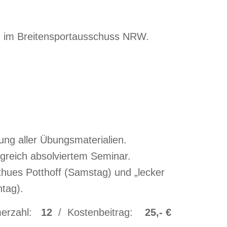
ed im Breitensportausschuss NRW.
lung aller Übungsmaterialien.
lgreich absolviertem Seminar.
thues Potthoff (Samstag) und „lecker
tag).
merzahl:
12
/ Kostenbeitrag:
25,- €