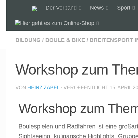
Der Verband
News
Sport
Unter dem Inhalt
BILDUNG
/
BOULE & BIKE
/
BREITENSPORT I
Workshop zum Them
VON
HEINZ ZABEL
· VERÖFFENTLICHT
15. APRIL 2
Workshop zum Thema
Boulespielen und Radfahren ist eine großa
Sightseeing, kulinarische Highlights, Grup