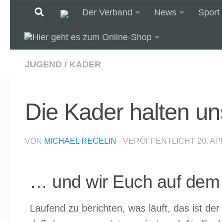
Der Verband
News
Sport
Unter dem Inhalt
JUGEND
/
KADER
Die Kader halten u
VON
MICHAEL REGELIN
· VERÖFFENTLICHT
20. AP
… und wir Euch auf dem
Laufend zu berichten, was läuft, das ist d