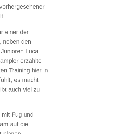
nvorhergesehener
lt.
r einer der
, neben den
 Junioren Luca
rampler erzählte
n Training hier in
ühlt; es macht
ibt auch viel zu
n mit Fug und
eam auf die
t planen.