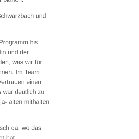
 Schwarzbach und
s Programm bis
lin und der
den, was wir für
önnen. Im Team
Vertrauen einen
 war deutlich zu
ja- alten mithalten
isch da, wo das
t hat.