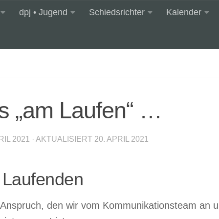
dpj • Jugend
Schiedsrichter
Kalender
ns „am Laufen“ …
RIL 2021
· AKTUALISIERT
20. APRIL 2021
 Laufenden
er Anspruch, den wir vom Kommunikationsteam an u