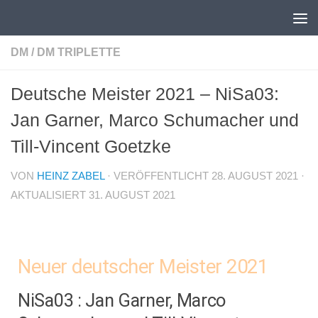
Unter dem Inhalt
DM
/
DM TRIPLETTE
Deutsche Meister 2021 – NiSa03:
Jan Garner, Marco Schumacher und
Till-Vincent Goetzke
VON
HEINZ ZABEL
· VERÖFFENTLICHT
28. AUGUST 2021
·
AKTUALISIERT
31. AUGUST 2021
Neuer deutscher Meister 2021
NiSa03 : Jan Garner, Marco