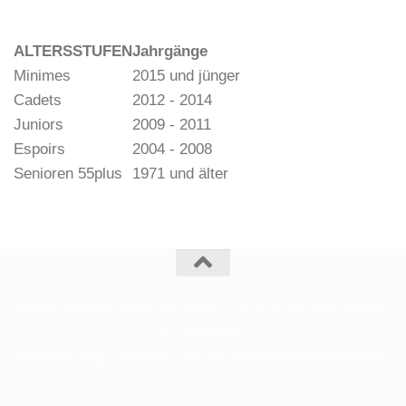
ALTERSSTUFEN
Jahrgänge
Minimes
2015 und jünger
Cadets
2012 - 2014
Juniors
2009 - 2011
Espoirs
2004 - 2008
Senioren 55plus
1971 und älter
Deutscher Pétanque Verband e. V. © 2026. Alle Rechte
vorbehalten.
Powered by
- Entworfen mit dem
Zu Hueman Pro wechseln