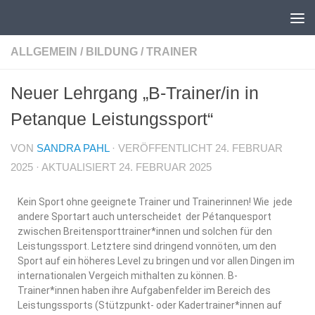
Unter dem Inhalt
ALLGEMEIN
/
BILDUNG
/
TRAINER
Neuer Lehrgang „B-Trainer/in in
Petanque Leistungssport“
VON
SANDRA PAHL
· VERÖFFENTLICHT
24. FEBRUAR
2025
· AKTUALISIERT
24. FEBRUAR 2025
Kein Sport ohne geeignete Trainer und Trainerinnen! Wie jede
andere Sportart auch unterscheidet der Pétanquesport
zwischen Breitensporttrainer*innen und solchen für den
Leistungssport. Letztere sind dringend vonnöten, um den
Sport auf ein höheres Level zu bringen und vor allen Dingen im
internationalen Vergeich mithalten zu können. B-
Trainer*innen haben ihre Aufgabenfelder im Bereich des
Leistungssports (Stützpunkt- oder Kadertrainer*innen auf