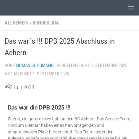
Unter dem Inhalt
ALLGEMEIN
/
BUNDESLIGA
Das war´s !!! DPB 2025 Abschluss in
Achern
VON
THOMAS SCHUMANN
· VERÖFFENTLICHT
1. SEPTEMBER 2025
·
AKTUALISIERT
1. SEPTEMBER 2025
Das war die DPB 2025 !!!
Zuerst, ein ganz dickes Lob an den BC Achern. Das Service Team,
rund um Dietmar haben einen hervorragenden und
anspruchvollen Platz hergerichtet. Das Team hinter den
Kulissen, angefangen vom Grill über die Essensausgabe bis hin