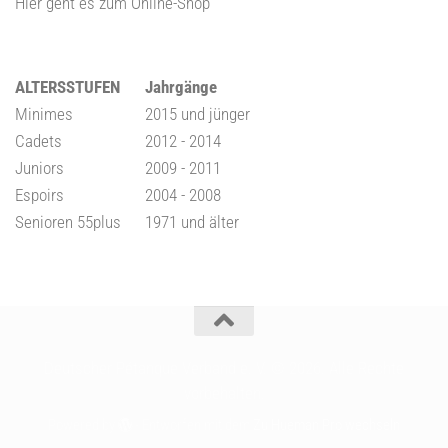
Hier geht es zum Online-Shop
ALTERSSTUFEN
Jahrgänge
Minimes
2015 und jünger
Cadets
2012 - 2014
Juniors
2009 - 2011
Espoirs
2004 - 2008
Senioren 55plus
1971 und älter
Deutscher Pétanque Verband e. V. © 2026. Alle Rechte
vorbehalten.
Powered by
- Entworfen mit dem
Zu Hueman Pro wechseln