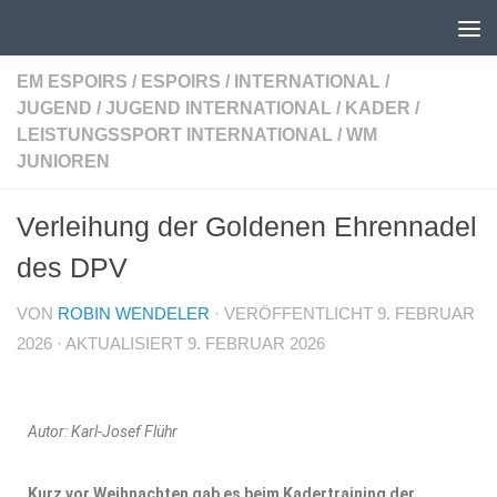
Unter dem Inhalt
EM ESPOIRS
/
ESPOIRS
/
INTERNATIONAL
/
JUGEND
/
JUGEND INTERNATIONAL
/
KADER
/
LEISTUNGSSPORT INTERNATIONAL
/
WM
JUNIOREN
Verleihung der Goldenen Ehrennadel
des DPV
VON
ROBIN WENDELER
· VERÖFFENTLICHT
9. FEBRUAR
2026
· AKTUALISIERT
9. FEBRUAR 2026
Autor: Karl-Josef Flühr
Kurz vor Weihnachten gab es beim Kadertraining der