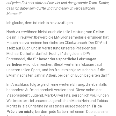
auf jeden Fall sehr stolz auf die vier und das gesamte Team. Danke,
dass ich dabei sein durfte und für diesen unvergesslichen
Moment!‘
Ich glaube, dem ist nichts hinzuzufügen.
Noch zu erwähnen bleibt auch die tolle Leistung von
Celine
,
die im Tireurwettbewerb die EM-Bronzemedaille errungen hat
– auch hierzu meinen herzlichsten Glückwunsch. Der DPV ist
stolz auf Euch und in Vertretung unseres Präsidenten
Michael Dörhöfer darf ich Euch „5“ die goldene DPV-
Ehrennadel,
die für besondere sportliche Leistungen
verliehen wird,
überreichen. Bleibt weiterhin fokusiert auf
unseren tollen Sport, und ich freue mich jetzt schon auf die
EM im nächsten Jahr in Athen, bei der ich Euch begleiten darf.“
Im Anschluss folgte gleich eine weitere Ehrung, die ebenfalls
besondere Aufmerksamkeit verdient hat. Diese nahm der
Vizepräsident Jugend, Mark-Oliver Fitz, persönlich vor. Für den
Weltmeistertitel unserer Jugendlichen Maria Hein und Tobias
Moritz in Isla Christina im erstmals ausgetragenen
Tir de
Précision mixte,
bei dem jede Nation mit einem Duo aus einer