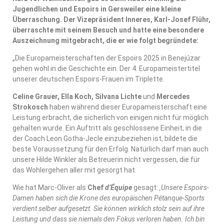
Jugendlichen und Espoirs in Gersweiler eine kleine
Überraschung. Der Vizepräsident Inneres, Karl-Josef Flühr,
überraschte mit seinem Besuch und hatte eine besondere
Auszeichnung mitgebracht, die er wie folgt begründete:
„Die Europameisterschaften der Espoirs 2025 in Benejúzar
gehen wohl in die Geschichte ein. Der 4. Europameistertitel
unserer deutschen Espoirs-Frauen im Triplette.
Celine Grauer, Ella Koch, Silvana Lichte
und
Mercedes
Strokosch
haben während dieser Europameisterschaft eine
Leistung erbracht, die sicherlich von einigen nicht für möglich
gehalten wurde. Ein Auftritt als geschlossene Einheit, in die
der Coach Leon Gotha-Jecle einzubeziehen ist, bildete die
beste Voraussetzung für den Erfolg. Natürlich darf man auch
unsere Hilde Winkler als Betreuerin nicht vergessen, die für
das Wohlergehen aller mit gesorgt hat.
Wie hat Marc-Oliver als
Chef
d’Équipe
gesagt:
‚Unsere Espoirs-
Damen haben sich die Krone des europäischen Pétanque-Sports
verdient selber aufgesetzt. Sie können wirklich stolz sein auf ihre
Leistung und dass sie niemals den Fokus verloren haben. Ich bin