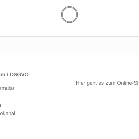
um / DSGVO
Hier geht es zum Online-S
rmular
k
m
okanal
S