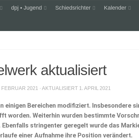
dpj • Jugend
Schiedsrichter
Kalender
lwerk aktualisiert
. FEBRUAR 2021
· AKTUALISIERT
1. APRIL 2021
n einigen Bereichen modifiziert. Insbesondere si
rafft worden. Weiterhin wurden bestimmte Vorsch
. Ebenfalls stringenter geregelt wurde das Mark
erlaufe einer Aufnahme ihre Position verändert.