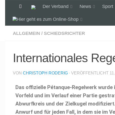
Der Verband
News
Sport
Unter dem Inhalt
ALLGEMEIN
/
SCHIEDSRICHTER
Internationales Rege
VON
CHRISTOPH RODERIG
· VERÖFFENTLICHT
11
Das offizielle Pétanque-Regelwerk wurde i
Vorfeld und im Verlauf einer Partie gest
Abwurfkreis und der Zielkugel modifiziert
Anwurf und für jeden Fall, in dem sie im V