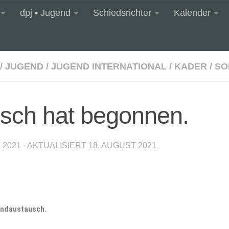
dpj • Jugend
Schiedsrichter
Kalender
/
JUGEND
/
JUGEND INTERNATIONAL
/
KADER
/
SO
sch hat begonnen.
 2021
· AKTUALISIERT
18. AUGUST 2021
endaustausch.