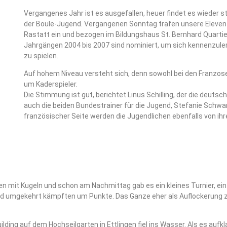
Vergangenes Jahr ist es ausgefallen, heuer findet es wieder 
der Boule-Jugend. Vergangenen Sonntag trafen unsere Eleven v
Rastatt ein und bezogen im Bildungshaus St. Bernhard Quartie
Jahrgängen 2004 bis 2007 sind nominiert, um sich kennenzule
zu spielen.
Auf hohem Niveau versteht sich, denn sowohl bei den Franzos
um Kaderspieler.
Die Stimmung ist gut, berichtet Linus Schilling, der die deutsch
auch die beiden Bundestrainer für die Jugend, Stefanie Schwa
französischer Seite werden die Jugendlichen ebenfalls von ihr
n mit Kugeln und schon am Nachmittag gab es ein kleines Turnier, ein
und umgekehrt kämpften um Punkte. Das Ganze eher als Auflockerung
lding auf dem Hochseilgarten in Ettlingen fiel ins Wasser. Als es auf