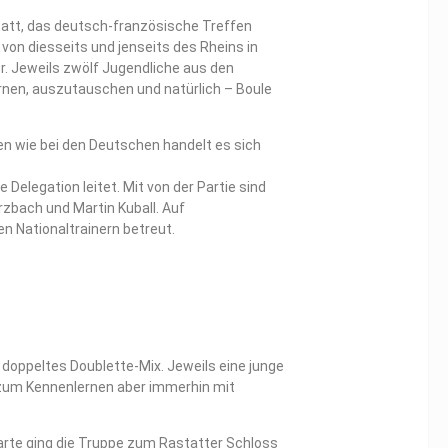
statt, das deutsch-französische Treffen
on diesseits und jenseits des Rheins in
r. Jeweils zwölf Jugendliche aus den
rnen, auszutauschen und natürlich – Boule
en wie bei den Deutschen handelt es sich
e Delegation leitet. Mit von der Partie sind
rzbach und Martin Kuball. Auf
en Nationaltrainern betreut.
 doppeltes Doublette-Mix. Jeweils eine junge
 zum Kennenlernen aber immerhin mit
klarte ging die Truppe zum Rastatter Schloss