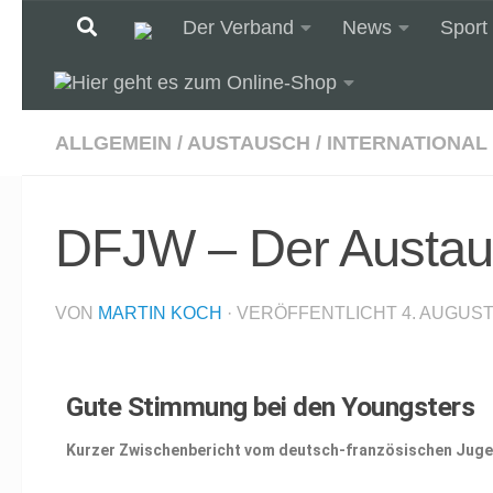
Der Verband
News
Sport
Unter dem Inhalt
ALLGEMEIN
/
AUSTAUSCH
/
INTERNATIONAL
DFJW – Der Austau
VON
MARTIN KOCH
· VERÖFFENTLICHT
4. AUGUST
Gute Stimmung bei den Youngsters
Kurzer Zwischenbericht vom deutsch-französischen Jug