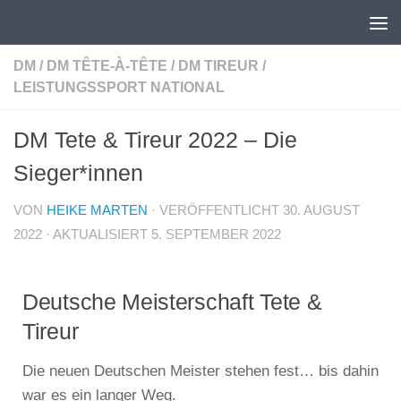
Unter dem Inhalt
DM
/
DM TÊTE-À-TÊTE
/
DM TIREUR
/
LEISTUNGSSPORT NATIONAL
DM Tete & Tireur 2022 – Die
Sieger*innen
VON
HEIKE MARTEN
· VERÖFFENTLICHT
30. AUGUST
2022
· AKTUALISIERT
5. SEPTEMBER 2022
Deutsche Meisterschaft Tete &
Tireur
Die neuen Deutschen Meister stehen fest… bis dahin
war es ein langer Weg.