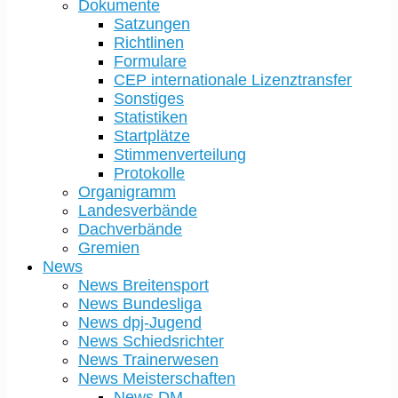
Dokumente
Satzungen
Richtlinen
Formulare
CEP internationale Lizenztransfer
Sonstiges
Statistiken
Startplätze
Stimmenverteilung
Protokolle
Organigramm
Landesverbände
Dachverbände
Gremien
News
News Breitensport
News Bundesliga
News dpj-Jugend
News Schiedsrichter
News Trainerwesen
News Meisterschaften
News DM