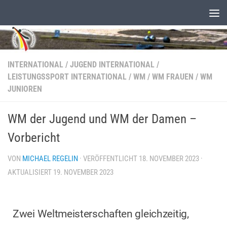
Unter dem Inhalt
INTERNATIONAL
/
JUGEND INTERNATIONAL
/
LEISTUNGSSPORT INTERNATIONAL
/
WM
/
WM FRAUEN
/
WM
JUNIOREN
WM der Jugend und WM der Damen –
Vorbericht
VON
MICHAEL REGELIN
· VERÖFFENTLICHT
18. NOVEMBER 2023
·
AKTUALISIERT
19. NOVEMBER 2023
Zwei Weltmeisterschaften gleichzeitig,