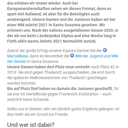
das erleben wir immer wieder. Auch bei
Europameisterschaften sehen wir dieses Format, denn es
spart viel Aufwand, ist aber für die Beteiligten auch
anstrengend. Unsere Damen und die Junioren haben wir bei
einer WM zuletzt 2021 in Santa Susanna gesehen. Wir
erinnern uns: Nach der nahezu ausgefallenen Saison 2020, in
der wir nur beim Länderpokal 55plus und eine Woche lang in
Fürth aktiv waren, kehrte 2021 Normalität zurück.
Zuerst der große Erfolg unserer Espoirs Damen bei der
Marseillaise
, dann im November die
WM der Jugend und WM
der Damen
in Santa Susanna.
Unsere Damen haben dort Platz neun erreicht
nach Platz 42 in
2019. Sie sind gegen Thailand2 ausgeschieden, die erst durch
die späteren Weltmeisterinnen von Thailand1 geschlagen
werden konnten.
Bis auf Platz fünf haben es damals die Junioren geschafft
, für
sie war im Viertelfinale gegen Frankreich Endstation – auch
wahrlich keine Schande.
Sollte uns in diesem Jahr ein ähnlich gutes Ergebnis gelingen, ist
das mehr als ein Grund zur Freude.
Und wer ist dabei?