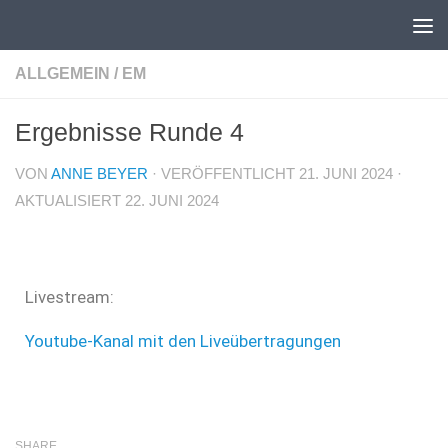
Unter dem Inhalt
ALLGEMEIN
/
EM
Ergebnisse Runde 4
VON
ANNE BEYER
· VERÖFFENTLICHT
21. JUNI 2024
·
AKTUALISIERT
22. JUNI 2024
Livestream:
Youtube-Kanal mit den Liveübertragungen
SHARE