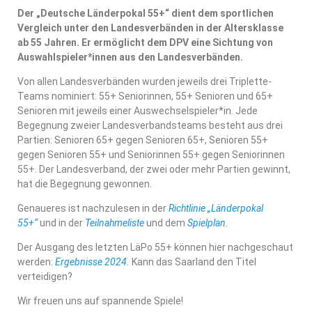
Der „Deutsche Länderpokal 55+“ dient dem sportlichen
Vergleich unter den Landesverbänden in der Altersklasse
ab 55 Jahren. Er ermöglicht dem DPV eine Sichtung von
Auswahlspieler*innen aus den Landesverbänden.
Von allen Landesverbänden wurden jeweils drei Triplette-
Teams nominiert: 55+ Seniorinnen, 55+ Senioren und 65+
Senioren mit jeweils einer Auswechselspieler*in. Jede
Begegnung zweier Landesverbandsteams besteht aus drei
Partien: Senioren 65+ gegen Senioren 65+, Senioren 55+
gegen Senioren 55+ und Seniorinnen
55+ gegen Seniorinnen
55+. Der Landesverband, der zwei oder mehr Partien gewinnt,
hat die Begegnung gewonnen.
Genaueres ist nachzulesen in der
Richtlinie
„Länderpokal
55+“
und in der
Teilnahmeliste
und dem
Spielplan.
Der Ausgang des letzten LäPo 55+ können hier nachgeschaut
werden:
Ergebnisse 2024
.
K
a
nn das Saarland den Titel
verteidigen?
Wir freuen uns auf spannende Spiele!