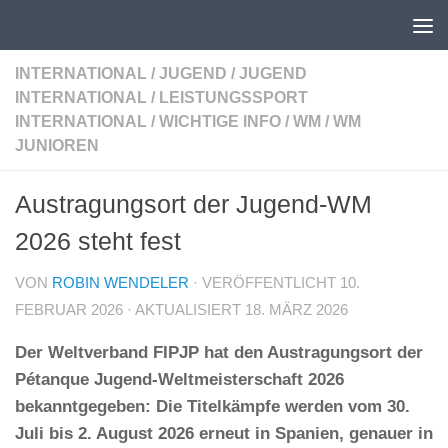
Unter dem Inhalt
INTERNATIONAL
/
JUGEND
/
JUGEND
INTERNATIONAL
/
LEISTUNGSSPORT
INTERNATIONAL
/
WICHTIGE INFO
/
WM
/
WM
JUNIOREN
Austragungsort der Jugend-WM
2026 steht fest
VON
ROBIN WENDELER
· VERÖFFENTLICHT
10.
FEBRUAR 2026
· AKTUALISIERT
18. MÄRZ 2026
Der Weltverband FIPJP hat den Austragungsort der
Pétanque Jugend-Weltmeisterschaft 2026
bekanntgegeben: Die Titelkämpfe werden vom 30.
Juli bis 2. August 2026 erneut in Spanien, genauer in